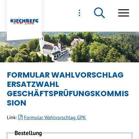
NAVIGIEREN IN GEMEIND
Schnellnavigation
Haupt
FORMULAR WAHLVORSCHLAG
ERSATZWAHL
GESCHÄFTSPRÜFUNGSKOMMIS
SION
Link:
Formular Wahlvorschlag GPK
Bestellung