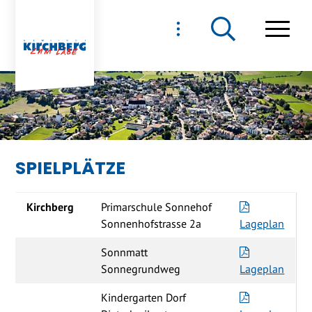
NAVIGIEREN IN GEMEIND
Schnellnavigation
Haupt
SPIELPLÄTZE
Kirchberg
Primarschule Sonnehof
Sonnenhofstrasse 2a
Lageplan
Sonnmatt
Sonnegrundweg
Lageplan
Kindergarten Dorf