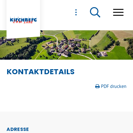
NAVIGIEREN IN GEMEIND
Schnellnavigation
Haupt
KONTAKTDETAILS
PDF drucken
FOOTER
ADRESSE