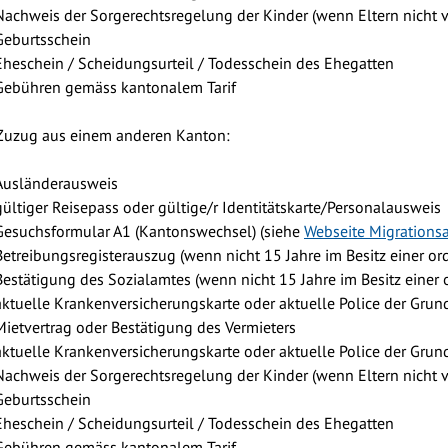
Nachweis der Sorgerechtsregelung der Kinder (wenn Eltern nicht v
Geburtsschein
Eheschein / Scheidungsurteil / Todesschein des Ehegatten
Gebühren gemäss kantonalem Tarif
Zuzug aus einem anderen Kanton:
Ausländerausweis
gültiger Reisepass oder gültige/r Identitätskarte/Personalausweis
Gesuchsformular A1 (Kantonswechsel) (siehe
Webseite Migrationsa
Betreibungsregisterauszug (wenn nicht 15 Jahre im Besitz einer or
Bestätigung des Sozialamtes (wenn nicht 15 Jahre im Besitz einer 
aktuelle Krankenversicherungskarte oder aktuelle Police der Grun
Mietvertrag oder Bestätigung des Vermieters
aktuelle Krankenversicherungskarte oder aktuelle Police der Grun
Nachweis der Sorgerechtsregelung der Kinder (wenn Eltern nicht v
Geburtsschein
Eheschein / Scheidungsurteil / Todesschein des Ehegatten
Gebühren gemäss kantonalem Tarif