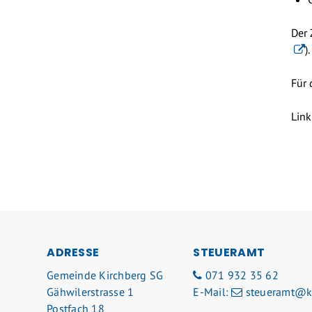
Der 
).
Für 
Link
FOOTER
ADRESSE
STEUERAMT
Gemeinde Kirchberg SG
071 932 35 62
Gähwilerstrasse 1
E-Mail:
steueramt@ki
Postfach 18