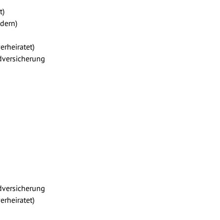
t)
ndern)
erheiratet)
dversicherung
dversicherung
erheiratet)