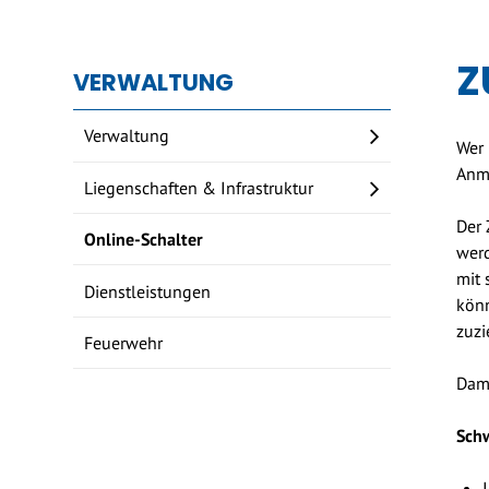
Z
VERWALTUNG
Verwaltung
Wer 
Anme
Liegenschaften & Infrastruktur
Der 
Online-Schalter
werd
mit 
Dienstleistungen
könn
zuzi
Feuerwehr
Dami
Sch