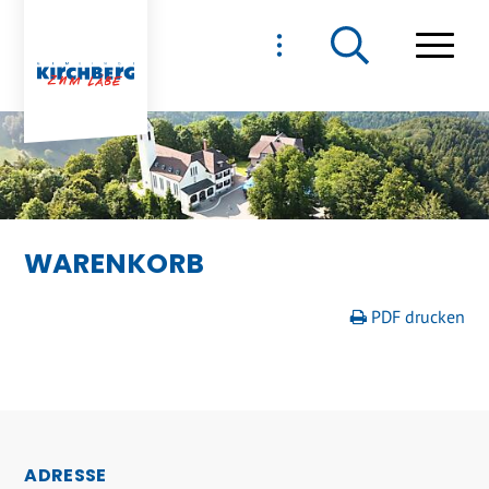
NAVIGIEREN IN GEMEIND
Schnellnavigation
Haupt
WARENKORB
PDF drucken
FOOTER
ADRESSE