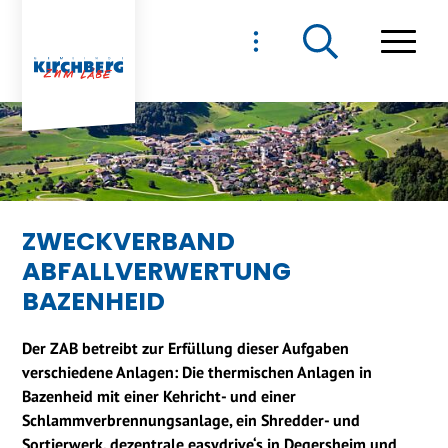
NAVIGIEREN IN GEMEIND
Schnellnavigation
Haupt
ZWECKVERBAND
ABFALLVERWERTUNG
BAZENHEID
Der ZAB betreibt zur Erfüllung dieser Aufgaben
verschiedene Anlagen: Die thermischen Anlagen in
Bazenheid mit einer Kehricht- und einer
Schlammverbrennungsanlage, ein Shredder- und
Sortierwerk, dezentrale easydrive‘s in Degersheim und