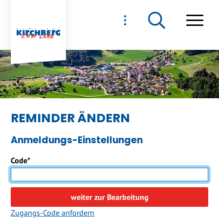
NAVIGIEREN IN GEMEIND
Schnellnavigation
Haupt
REMINDER ÄNDERN
Anmeldungs-Einstellungen
Code
*
weiter zur Bearbeitung
Zugangs-Code anfordern