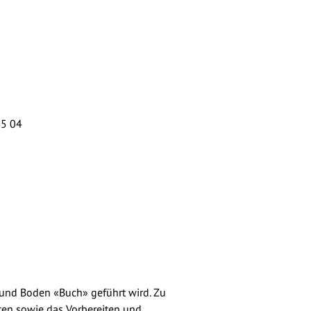
5 04
rtschaftsamt
und Boden «Buch» geführt wird. Zu
en sowie das Vorbereiten und