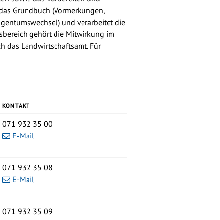
 das Grundbuch (Vormerkungen,
igentumswechsel) und verarbeitet die
bereich gehört die Mitwirkung im
h das Landwirtschaftsamt. Für
KONTAKT
Tel.
071 932 35 00
E-Mail
Zentrale
071 932 35 08
E-Mail
Zentrale
071 932 35 09