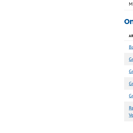
M
On
A
B
G
Gr
G
G
R
V