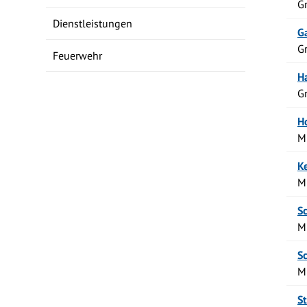
G
Dienstleistungen
Ga
G
Feuerwehr
H
G
H
M
Ke
M
S
M
S
M
S