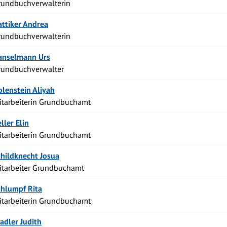
rundbuchverwalterin
Funktion
ttiker
Andrea
rundbuchverwalterin
Funktion
anselmann
Urs
rundbuchverwalter
Funktion
olenstein
Aliyah
itarbeiterin Grundbuchamt
Funktion
ller
Elin
itarbeiterin Grundbuchamt
Funktion
childknecht
Josua
itarbeiter Grundbuchamt
Funktion
chlumpf
Rita
itarbeiterin Grundbuchamt
Funktion
tadler
Judith