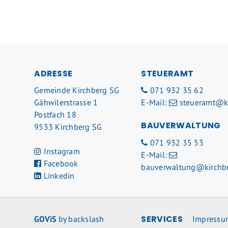
FOOTER
ADRESSE
STEUERAMT
Gemeinde Kirchberg SG
071 932 35 62
Gähwilerstrasse 1
E-Mail:
steueramt@ki
Postfach 18
BAUVERWALTUNG
9533 Kirchberg SG
071 932 35 53
Instagram
E-Mail:
Facebook
bauverwaltung@kirchbe
Linkedin
SERVICES
GOViS
by
backslash
Impressu