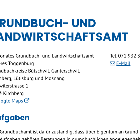
RUNDBUCH- UND
ANDWIRTSCHAFTSAMT
resse
onales Grundbuch- und Landwirtschaftsamt
Tel.
071 932 3
eres Toggenburg
E-Mail
dbuchkreise Bütschwil, Ganterschwil,
hberg, Lütisburg und Mosnang
ilerstrasse 1
3 Kirchberg
ogle Maps
schreibung Grundbuch- und Landwi
ufgaben
Grundbuchamt ist dafür zuständig, dass über Eigentum an Grund 
Aufgaben gehören Beratungen in grundbuchlichen Angelegenheit