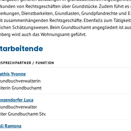
kunden von Rechtsgeschäften über Grundstücke. Zudem führt es
rkungen, Dienstbarkeiten, Grundlasten, Grundpfandrechte und E
t zusammenhängenden Rechtsgeschäfte. Ebenfalls zum Tätigkeits
ichen Schätzungswesen. Beim Grundbuchamt angegliedert ist auc
hberg wird auch das Wohnungsamt geführt.
tarbeitende
NSPRECHPARTNER / FUNKTION
Funktion
athis
Yvonne
rundbuchverwalterin
eiterin Grundbuchamt
Funktion
anzendorfer
Luca
rundbuchverwalter
eiter Grundbuchamt-Stv.
Funktion
li
Ramona