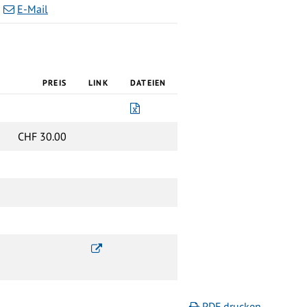
E-Mail
PREIS
LINK
DATEIEN
Baukostenabrechnung.xls
CHF 30.00
Reglement über die Verrechnung der Kosten fü
PDF drucken