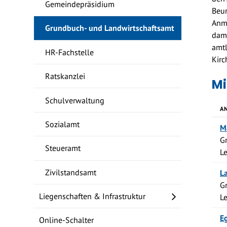
Gemeindepräsidium
Beur
Anme
Grundbuch- und Landwirtschaftsamt
dami
amtl
HR-Fachstelle
Kirc
Ratskanzlei
Mi
Schulverwaltung
A
Sozialamt
M
G
Steueramt
L
Zivilstandsamt
L
G
Liegenschaften & Infrastruktur
L
Eg
Online-Schalter