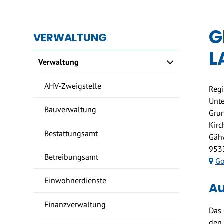
G
VERWALTUNG
L
Verwaltung
Ad
AHV-Zweigstelle
Regi
Unt
Bauverwaltung
Grun
Kirc
Bestattungsamt
Gähw
953
Betreibungsamt
Go
Einwohnerdienste
Be
A
Finanzverwaltung
Das 
den 